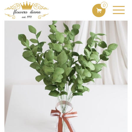
Flowersdiana.com
REZANÉ KVETY DO VÁZY
Ruscus Groot
0