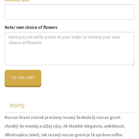
Note/ own choice of flowers
TO THE CART
POPIS
Ruscus Groot zväzok je krásny rezaný širokolistý ruscus groot
vhodný do menšej a užšej vázy. Ak hľadáte eleganciu, unikátnosť,
dlhotrvajúcu zeleň, tak rezaný ruscus groot je tá správna voľba.